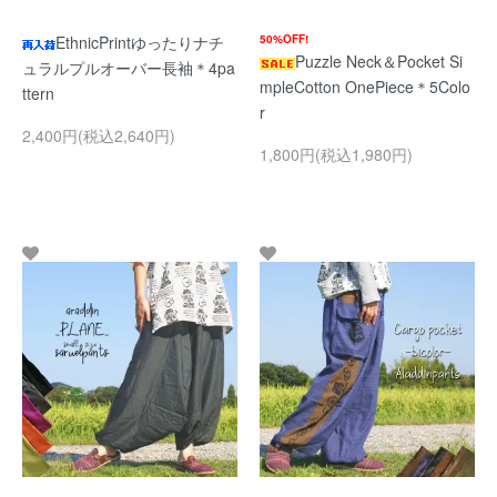
EthnicPrintゆったりナチ
50%OFF!
Puzzle Neck＆Pocket Si
ュラルプルオーバー長袖＊4pa
mpleCotton OnePiece＊5Colo
ttern
r
2,400円(税込2,640円)
1,800円(税込1,980円)