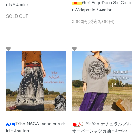
Geri EdgeDeco SoftCotto
nts＊4color
nWidepants＊4color
SOLD OUT
2,600円(税込2,860円)
Tribe-NAGA-monotone sk
-YinYan-ナチュラルプル
irt＊4pattern
オーバーシャツ長袖＊4color