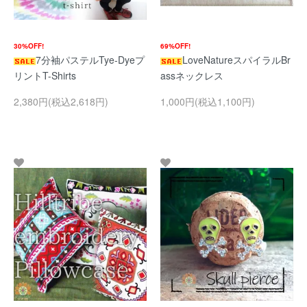
30%OFF!
69%OFF!
7分袖パステルTye-Dyeプ
LoveNatureスパイラルBr
リントT-Shirts
assネックレス
2,380円(税込2,618円)
1,000円(税込1,100円)