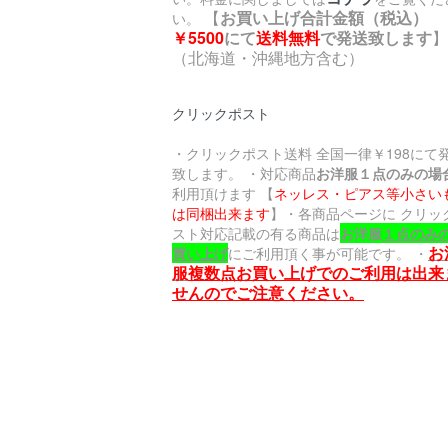
【
お買い上げ合計金額（税込）
い。
￥5500
にて
送料無料
で発送致します
】
（北海道・沖縄地方含む）
クリックポスト
・クリックポスト送料 全国一律￥198にて
致します。 ・対応商品
お洋服１点のみの場
利用頂けます 【
ネッレス・ピアス等小さい
は同梱出来ます
】・各商品ページに クリッ
スト対応記載の有る商品は
お洋服
１点のみ
お
買い上げ
にご利用頂く事が可能です。
・
服
複数点お買い上げでのご利用は出来
せんのでご注意ください。