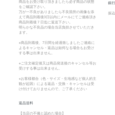
商品をお受け取り頂きましたら必ず商品の状態
銀
をご確認下さい。
万が一不良がありましたら不良箇所の画像を添
振
えて商品到着後3日以内にメールにてご連絡頂き
商品到着後７日迄に返送下さい。
明らかな不良品の場合当店負担させていただき
ます。
※商品到着後、7日間を経過致しましたご連絡に
よるキャンセル・返品は如何なる場合もお受け
する事は出来ません。
※ご注文確定後又は商品発送後のキャンセル等お
受けする事は出来ません。
※お客様都合（色・サイズ・生地感など個人的主
観が起因）による返品・交換・キャンセルは受
け付けておりませんので、ご了承ください
返品送料
【当店の不備と認めた場合】