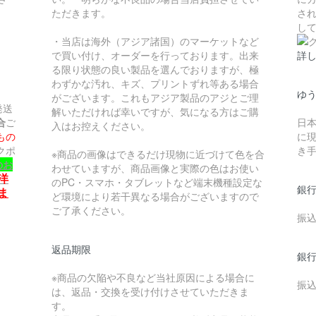
ただきます。
さ
し
・当店は海外（アジア諸国）のマーケットなど
で買い付け、オーダーを行っております。出来
詳
る限り状態の良い製品を選んでおりますが、極
わずかな汚れ、キズ、プリントずれ等ある場合
ゆう
がございます。これもアジア製品のアジとご理
発送
解いただければ幸いですが、気になる方はご購
合
ご
日
入はお控えください。
もの
に
クポ
き手
※商品の画像はできるだけ現物に近づけて色を合
のお
わせていますが、商品画像と実際の色はお使い
洋
のPC・スマホ・タブレットなど端末機種設定な
銀行
ま
ど環境により若干異なる場合がございますので
ご了承ください。
振
返品期限
銀行
※商品の欠陥や不良など当社原因による場合に
振
は、返品・交換を受け付けさせていただきま
す。