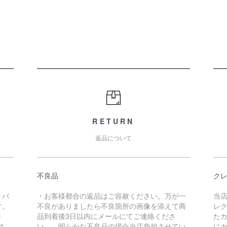
RETURN
返品について
不良品
ク
うパ
・お客様都合の返品はご容赦ください。万が一
当店
す。
不良がありましたら不良箇所の画像を添えて商
レ
さ
品到着後3日以内にメールにてご連絡くださ
た
さ
い。 明らかな不良品の場合当店負担させてい
にカ