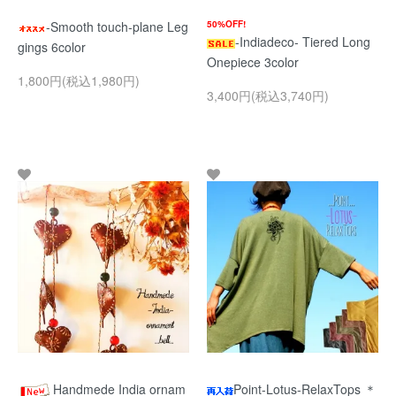
-Smooth touch-plane Leg
50%OFF!
-Indiadeco- Tiered Long
gings 6color
Onepiece 3color
1,800円(税込1,980円)
3,400円(税込3,740円)
Handmede India ornam
Point-Lotus-RelaxTops ＊