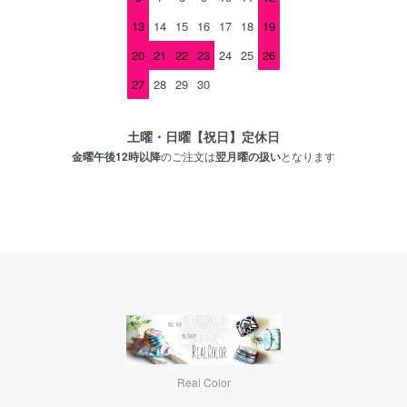
13
14
15
16
17
18
19
20
21
22
23
24
25
26
27
28
29
30
土曜・日曜【祝日】定休日
金曜午後12時以降
のご注文は
翌月曜の扱い
となります
Real Color