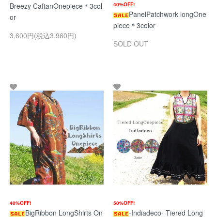
Breezy CaftanOnepiece＊3col
40%OFF!
PanelPatchwork longOne
or
piece＊3color
3,600円(税込3,960円)
SOLD OUT
40%OFF!
50%OFF!
BigRibbon LongShirts On
-Indiadeco- Tiered Long