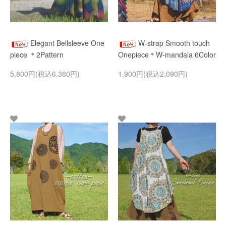
Elegant Bellsleeve One
W-strap Smooth touch
piece ＊2Pattern
Onepiece＊W-mandala 6Color
5,800円(税込6,380円)
1,900円(税込2,090円)