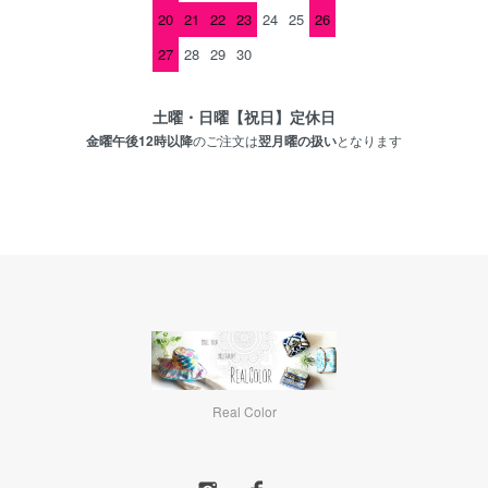
20
21
22
23
24
25
26
27
28
29
30
土曜・日曜【祝日】定休日
金曜午後12時以降
のご注文は
翌月曜の扱い
となります
Real Color