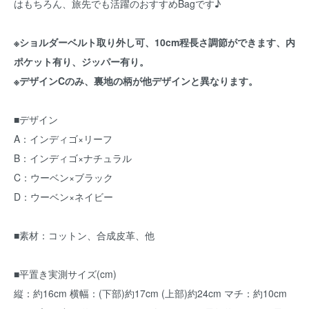
はもちろん、旅先でも活躍のおすすめBagです♪
※ショルダーベルト取り外し可、10cm程長さ調節ができます、内
ポケット有り、ジッパー有り。
※デザインCのみ、裏地の柄が他デザインと異なります。
■デザイン
A：インディゴ×リーフ
B：インディゴ×ナチュラル
C：ウーベン×ブラック
D：ウーベン×ネイビー
■素材：コットン、合成皮革、他
■平置き実測サイズ(cm)
縦：約16cm 横幅：(下部)約17cm (上部)約24cm マチ：約10cm