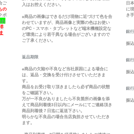
合
ご
日
入はお控えください。
もの
に
クポ
き手
※商品の画像はできるだけ現物に近づけて色を合
のお
わせていますが、商品画像と実際の色はお使い
洋
のPC・スマホ・タブレットなど端末機種設定な
銀行
ま
ど環境により若干異なる場合がございますので
ご了承ください。
振
返品期限
銀行
※商品の欠陥や不良など当社原因による場合に
振
は、返品・交換を受け付けさせていただきま
す。
商品をお受け取り頂きましたら必ず商品の状態
銀
をご確認下さい。
万が一不良がありましたら不良箇所の画像を添
振
えて商品到着後3日以内にメールにてご連絡頂き
商品到着後７日迄に返送下さい。
明らかな不良品の場合当店負担させていただき
ます。