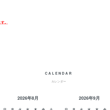
ます。
CALENDAR
カレンダー
2026年8月
2026年9月
日
月
火
水
木
金
土
日
月
火
水
木
金