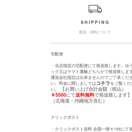
SHIPPING
配送・送料について
宅配便
・当店指定の宅配便にて発送致します。ゆ
ック又はヤマト運輸どちらかで発送致しま
運送会社指定は出来ませんのでご了承くだ
コチラ
い。料金に関しましては
をご覧くだ
【
お買い上げ合計金額（税込）
い。
￥5500
にて
送料無料
で発送致します
】
（北海道・沖縄地方含む）
クリックポスト
・クリックポスト送料 全国一律￥198にて