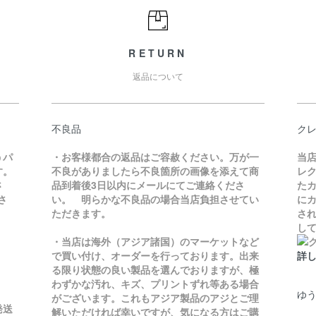
RETURN
返品について
不良品
ク
うパ
・お客様都合の返品はご容赦ください。万が一
当
す。
不良がありましたら不良箇所の画像を添えて商
レ
さ
品到着後3日以内にメールにてご連絡くださ
た
さ
い。 明らかな不良品の場合当店負担させてい
にカ
ただきます。
さ
し
・当店は海外（アジア諸国）のマーケットなど
で買い付け、オーダーを行っております。出来
詳
る限り状態の良い製品を選んでおりますが、極
わずかな汚れ、キズ、プリントずれ等ある場合
ゆう
がございます。これもアジア製品のアジとご理
発送
解いただければ幸いですが、気になる方はご購