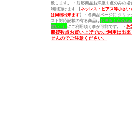
致します。 ・対応商品
お洋服１点のみの場
利用頂けます 【
ネッレス・ピアス等小さい
は同梱出来ます
】・各商品ページに クリッ
スト対応記載の有る商品は
お洋服
１点のみ
お
買い上げ
にご利用頂く事が可能です。
・
服
複数点お買い上げでのご利用は出来
せんのでご注意ください。