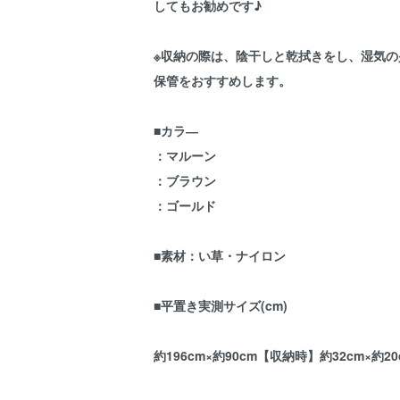
してもお勧めです♪
※収納の際は、陰干しと乾拭きをし、湿気の
保管をおすすめします。
■カラ―
：マルーン
：ブラウン
：ゴールド
■素材：い草・ナイロン
■平置き実測サイズ(cm)
約196cm×約90cm
【収納時】
約32cm×約20